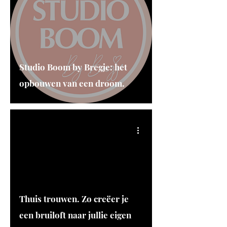
Studio Boom by Bregje: het
opbouwen van een droom.
Thuis trouwen. Zo creëer je
een bruiloft naar jullie eigen