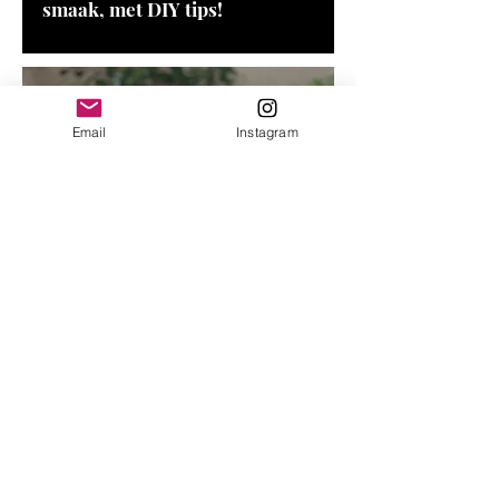
smaak, met DIY tips!
Email
Instagram
‘Na ruim 20 jaar buikpijn weet
ik het: gluten, dat gaat niet zo
lekker in mijn lijf.’
Bestellen