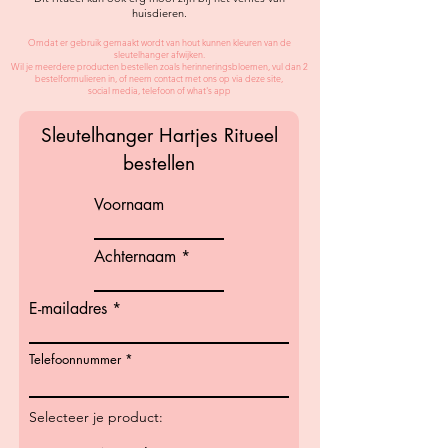
huisdieren.
Omdat er gebruik gemaakt wordt van hout kunnen kleuren van de
sleutelhanger afwijken.
Wil je meerdere producten bestellen zoals herinneringsbloemen, vul dan 2
bestelformulieren in, of neem contact met ons op via deze site,
social media, telefoon of what's app
Sleutelhanger Hartjes Ritueel
bestellen
Voornaam
Achternaam
E-mailadres
Telefoonnummer
Selecteer je product: