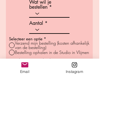
Wat wil je
bestellen
Aantal
Selecteer een optie
*
Verzend mijn bestelling (kosten afhankelijk
van de bestelling)
Bestelling ophalen in de Studio in Vlijmen
Ik accepteer de algemene
voorwaarden
Email
Instagram
Nu bestellen
Stuur bericht