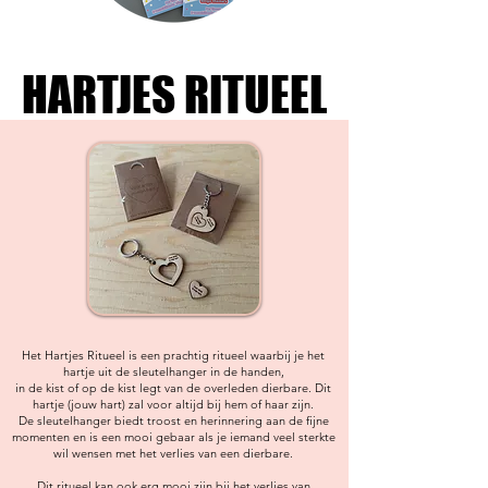
HARTJES RITUEEL
HARTJES RITUEEL
Het Hartjes Ritueel is een prachtig ritueel waarbij je het
hartje uit de sleutelhanger in de handen,
in de kist of op de kist legt van de overleden dierbare.​ Dit
hartje (jouw hart) zal voor altijd bij hem of haar zijn.
De sleutelhanger biedt troost en herinnering aan de fijne
momenten en is een mooi gebaar als je iemand veel sterkte
wil wensen met het verlies van een dierbare.
Dit ritueel kan ook erg mooi zijn bij het verlies van